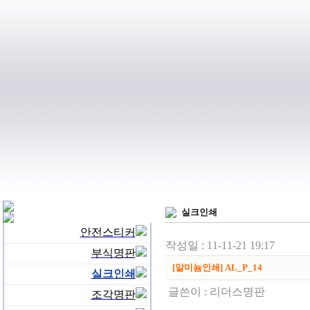
실크인쇄
안전스티커
작성일 : 11-11-21 19:17
부식명판
[알미늄인쇄] AL_P_14
실크인쇄
글쓴이 :
리더스명판
조각명판