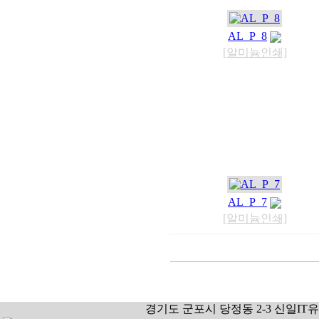
AL_P_8
[알미늄인쇄]
AL_P_7
[알미늄인쇄]
경기도 군포시 당정동 2-3 신일IT유