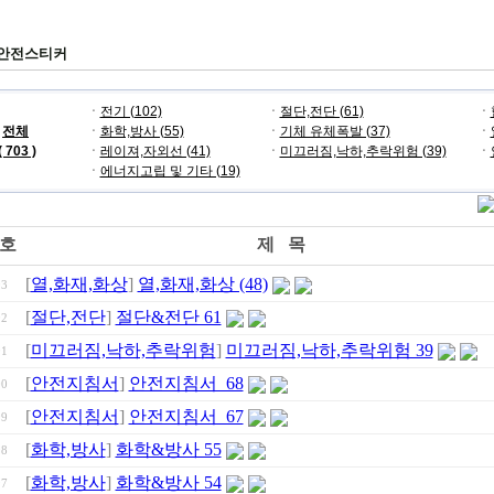
안전스티커
ㆍ
전기 (102)
ㆍ
절단,전단 (61)
ㆍ
전체
ㆍ
화학,방사 (55)
ㆍ
기체 유체폭발 (37)
ㆍ
( 703 )
ㆍ
레이져,자외선 (41)
ㆍ
미끄러짐,낙하,추락위험 (39)
ㆍ
ㆍ
에너지고립 및 기타 (19)
호
제 목
[
열,화재,화상
]
열,화재,화상 (48)
03
[
절단,전단
]
절단&전단 61
02
[
미끄러짐,낙하,추락위험
]
미끄러짐,낙하,추락위험 39
01
[
안전지침서
]
안전지침서_68
00
[
안전지침서
]
안전지침서_67
99
[
화학,방사
]
화학&방사 55
98
[
화학,방사
]
화학&방사 54
97