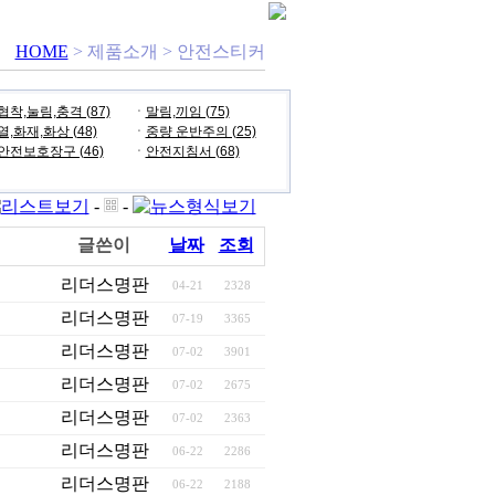
HOME
> 제품소개 > 안전스티커
협착,눌림,충격 (87)
ㆍ
말림,끼임 (75)
열,화재,화상 (48)
ㆍ
중량 운반주의 (25)
안전보호장구 (46)
ㆍ
안전지침서 (68)
-
-
글쓴이
날짜
조회
리더스명판
04-21
2328
리더스명판
07-19
3365
리더스명판
07-02
3901
리더스명판
07-02
2675
리더스명판
07-02
2363
리더스명판
06-22
2286
리더스명판
06-22
2188