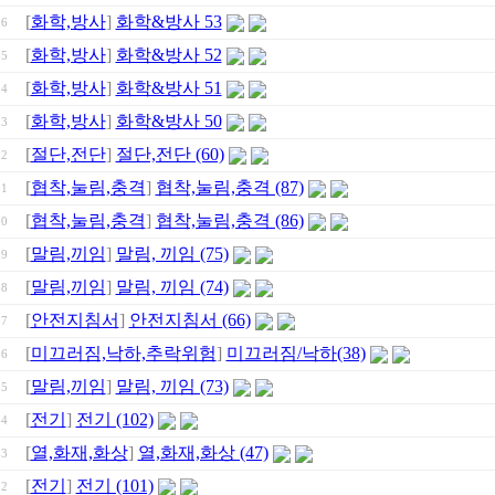
[
화학,방사
]
화학&방사 53
96
[
화학,방사
]
화학&방사 52
95
[
화학,방사
]
화학&방사 51
94
[
화학,방사
]
화학&방사 50
93
[
절단,전단
]
절단,전단 (60)
92
[
협착,눌림,충격
]
협착,눌림,충격 (87)
91
[
협착,눌림,충격
]
협착,눌림,충격 (86)
90
[
말림,끼임
]
말림, 끼임 (75)
89
[
말림,끼임
]
말림, 끼임 (74)
88
[
안전지침서
]
안전지침서 (66)
87
[
미끄러짐,낙하,추락위험
]
미끄러짐/낙하(38)
86
[
말림,끼임
]
말림, 끼임 (73)
85
[
전기
]
전기 (102)
84
[
열,화재,화상
]
열,화재,화상 (47)
83
[
전기
]
전기 (101)
82