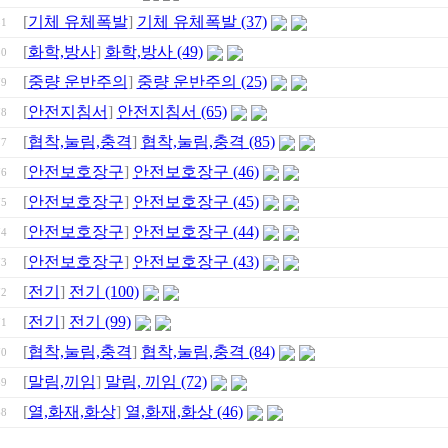
[
기체 유체폭발
]
기체 유체폭발 (37)
81
[
화학,방사
]
화학,방사 (49)
80
[
중량 운반주의
]
중량 운반주의 (25)
79
[
안전지침서
]
안전지침서 (65)
78
[
협착,눌림,충격
]
협착,눌림,충격 (85)
77
[
안전보호장구
]
안전보호장구 (46)
76
[
안전보호장구
]
안전보호장구 (45)
75
[
안전보호장구
]
안전보호장구 (44)
74
[
안전보호장구
]
안전보호장구 (43)
73
[
전기
]
전기 (100)
72
[
전기
]
전기 (99)
71
[
협착,눌림,충격
]
협착,눌림,충격 (84)
70
[
말림,끼임
]
말림, 끼임 (72)
69
[
열,화재,화상
]
열,화재,화상 (46)
68