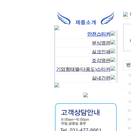
안전스티커
부식명판
실크인쇄
조각명판
번
기업형태별(다용도)스티커
7
실내간판
7
7
7
6
6
6