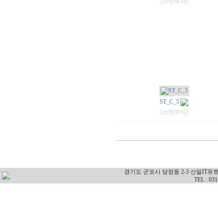
[스텐부식]
ST_C_5
[스텐부식]
경기도 군포시 당정동 2-3 신일IT유
TEL : 03