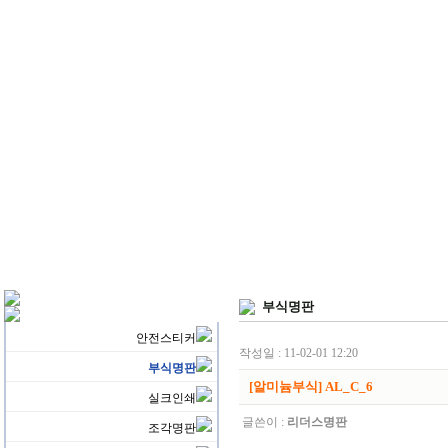
부식명판
안전스티커
작성일 : 11-02-01 12:20
부식명판
[알미늄부식] AL_C_6
실크인쇄
글쓴이 :
리더스명판
조각명판