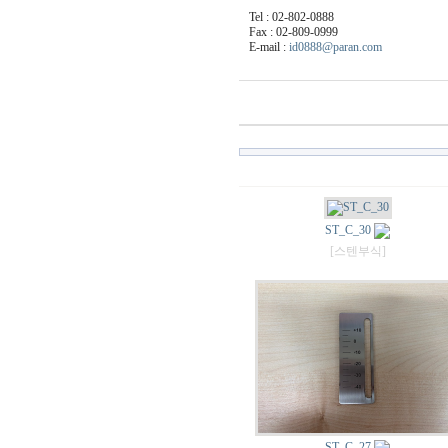
Tel : 02-802-0888
Fax : 02-809-0999
E-mail :
id0888@paran.com
ST_C_30
[스텐부식]
ST_C_27