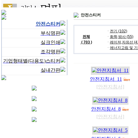
안전스티커
안전스티커
ㆍ
전기 (102)
부식명판
전체
ㆍ
화학,방사 (55)
실크인쇄
( 703 )
ㆍ
레이져,자외선 (4
ㆍ
에너지고립 및 기타
조각명판
기업형태별(다용도)스티커
실내간판
안전지침서_11
[안전지침서]
안전지침서_8
[안전지침서]